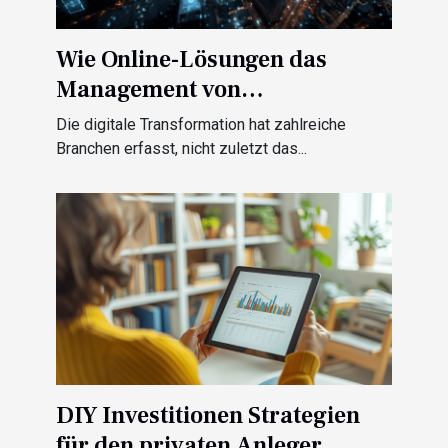
Wie Online-Lösungen das
Management von
Mietkautionen revolutionieren
Die digitale Transformation hat zahlreiche
Branchen erfasst, nicht zuletzt das...
DIY Investitionen Strategien
für den privaten Anleger