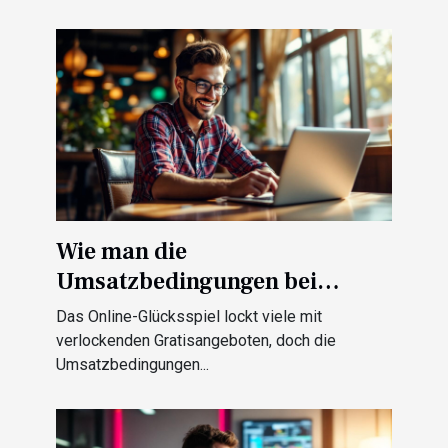
Wie man die
Umsatzbedingungen bei
kostenlosen Casino-Boni
Das Online-Glücksspiel lockt viele mit
meistert
verlockenden Gratisangeboten, doch die
Umsatzbedingungen...