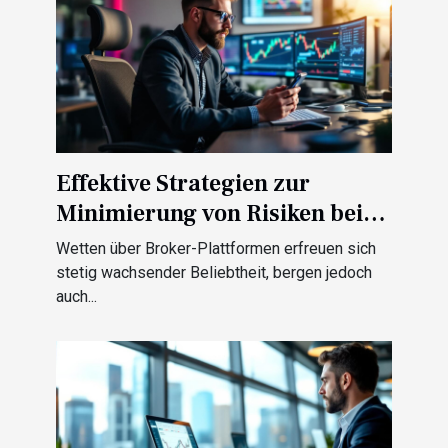
Effektive Strategien zur
Minimierung von Risiken bei
der Nutzung von Betting
Wetten über Broker-Plattformen erfreuen sich
Brokern
stetig wachsender Beliebtheit, bergen jedoch
auch...