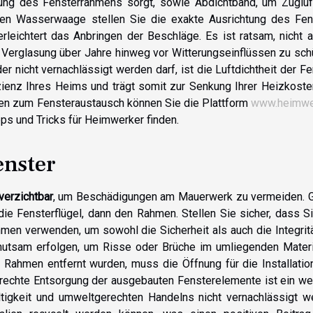
ttung des Fensterrahmens sorgt, sowie Abdichtband, um Zugluf
igen Wasserwaage stellen Sie die exakte Ausrichtung des Fen
rleichtert das Anbringen der Beschläge. Es ist ratsam, nicht 
e Verglasung über Jahre hinweg vor Witterungseinflüssen zu sc
der nicht vernachlässigt werden darf, ist die Luftdichtheit der Fe
zienz Ihres Heims und trägt somit zur Senkung Ihrer Heizkoste
gen zum Fensteraustausch können Sie die Plattform
www.heimwe
ps und Tricks für Heimwerker finden.
enster
verzichtbar
, um Beschädigungen am Mauerwerk zu vermeiden. 
die Fensterflügel, dann den Rahmen. Stellen Sie sicher, dass S
 verwenden, um sowohl die Sicherheit als auch die Integritä
hutsam erfolgen, um Risse oder Brüche im umliegenden Materi
 Rahmen entfernt wurden, muss die Öffnung für die Installati
rechte Entsorgung der ausgebauten Fensterelemente ist ein we
ltigkeit und umweltgerechten Handelns nicht vernachlässigt w