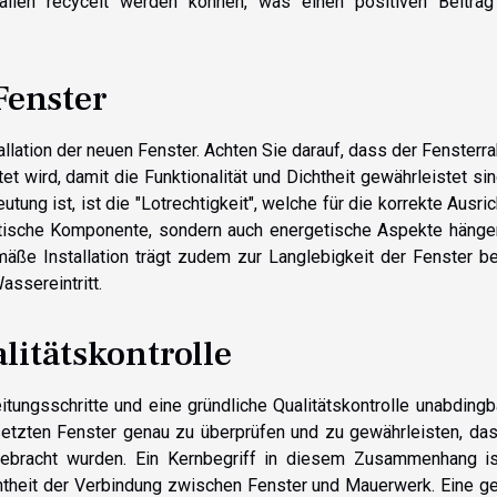
alien recycelt werden können, was einen positiven Beitra
Fenster
allation der neuen Fenster. Achten Sie darauf, dass der Fenster
et wird, damit die Funktionalität und Dichtheit gewährleistet sin
utung ist, ist die "Lotrechtigkeit", welche für die korrekte Ausri
etische Komponente, sondern auch energetische Aspekte hänge
äße Installation trägt zudem zur Langlebigkeit der Fenster be
ssereintritt.
itätskontrolle
itungsschritte und eine gründliche Qualitätskontrolle unabdingb
esetzten Fenster genau zu überprüfen und zu gewährleisten, da
ebracht wurden. Ein Kernbegriff in diesem Zusammenhang is
chtheit der Verbindung zwischen Fenster und Mauerwerk. Eine g