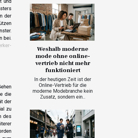
t und
sters
an der
hützen
nster.
n bei.
rker-
Weshalb moderne
mode ohne online-
vertrieb nicht mehr
funktioniert
In der heutigen Zeit ist der
Online-Vertrieb für die
Gehen
moderne Modebranche kein
ie die
Zusatz, sondern ein...
t der
al zu
on des
iterer
erden