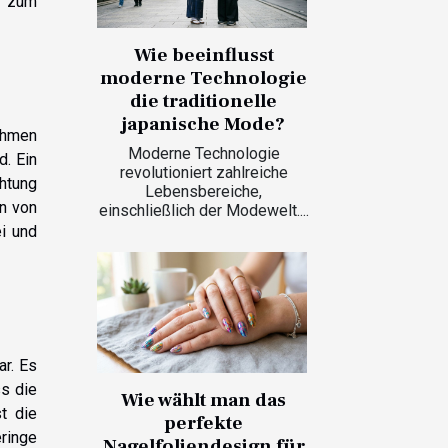
g zum
Wie beeinflusst
moderne Technologie
die traditionelle
japanische Mode?
rahmen
Moderne Technologie
d. Ein
revolutioniert zahlreiche
chtung
Lebensbereiche,
n von
einschließlich der Modewelt....
i und
ar. Es
ss die
Wie wählt man das
t die
perfekte
eringe
Nagelfoliendesign für