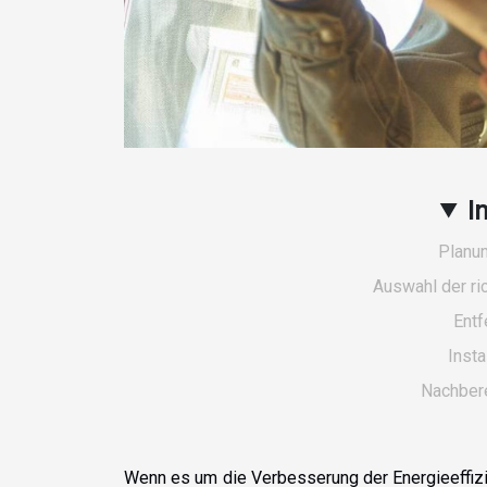
I
Planu
Auswahl der ri
Entf
Insta
Nachbere
Wenn es um die Verbesserung der Energieeffiz