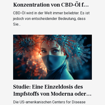
Konzentration von CBD-Öl für
den richtigen Gebrauch
CBD-Öl wird in der Welt immer beliebter. Es ist
wissen?
jedoch von entscheidender Bedeutung, dass
Sie...
Studie: Eine Einzeldosis des
Impfstoffs von Moderna oder
Pfizer ist zu 80 % wirksam
Die US-amerikanischen Centers for Disease