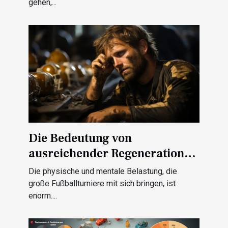
gehen,...
Körperhaltung und
Reduzierung von
Rückenschmerzen
Die Bedeutung von
ausreichender Regeneration
für Fußballspieler während
Die physische und mentale Belastung, die
großer Turniere
große Fußballturniere mit sich bringen, ist
enorm....