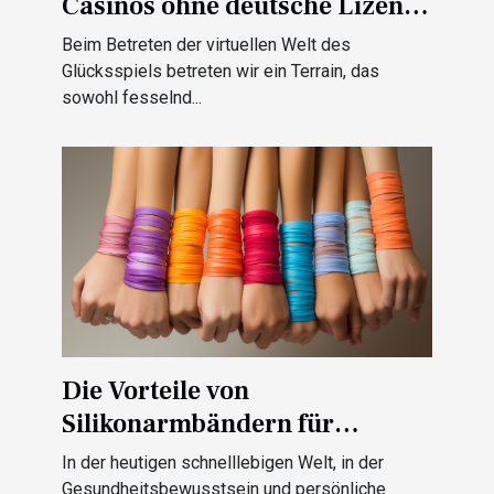
Casinos ohne deutsche Lizenz
auf das Spielverhalten und die
Beim Betreten der virtuellen Welt des
Präventionsmöglichkeiten
Glücksspiels betreten wir ein Terrain, das
sowohl fesselnd...
Die Vorteile von
Silikonarmbändern für
Gesundheitsförderung und
In der heutigen schnelllebigen Welt, in der
Identifikation
Gesundheitsbewusstsein und persönliche