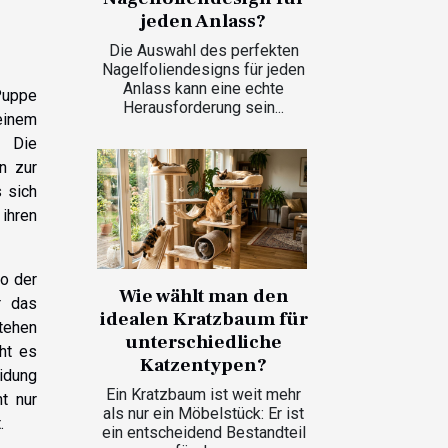
jeden Anlass?
Die Auswahl des perfekten
Nagelfoliendesigns für jeden
Anlass kann eine echte
Puppe
Herausforderung sein...
 einem
. Die
n zur
 sich
ihren
o der
Wie wählt man den
r das
idealen Kratzbaum für
tehen
unterschiedliche
cht es
Katzentypen?
eidung
Ein Kratzbaum ist weit mehr
t nur
als nur ein Möbelstück: Er ist
.
ein entscheidend Bestandteil