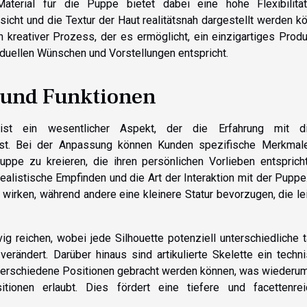
aterial für die Puppe bietet dabei eine hohe Flexibilitä
sicht und die Textur der Haut realitätsnah dargestellt werden k
 kreativer Prozess, der es ermöglicht, ein einzigartiges Prod
iduellen Wünschen und Vorstellungen entspricht.
 und Funktionen
 ist ein wesentlicher Aspekt, der die Erfahrung mit d
usst. Bei der Anpassung können Kunden spezifische Merkmal
pe zu kreieren, die ihren persönlichen Vorlieben entspricht
realistische Empfinden und die Art der Interaktion mit der Puppe
rken, während andere eine kleinere Statur bevorzugen, die le
g reichen, wobei jede Silhouette potenziell unterschiedliche t
erändert. Darüber hinaus sind artikulierte Skelette ein techn
 verschiedene Positionen gebracht werden können, was wiederu
tionen erlaubt. Dies fördert eine tiefere und facettenrei