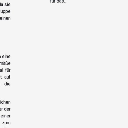
für das...
da sie
Puppe
einen
h eine
emäße
al für
t, auf
h die
ichen
r der
einer
h zum