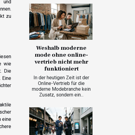
t und
önnen.
ukt zu
Weshalb moderne
mode ohne online-
iesen
vertrieb nicht mehr
e wie
funktioniert
. Die
In der heutigen Zeit ist der
. Eine
Online-Vertrieb für die
ichter
moderne Modebranche kein
Zusatz, sondern ein...
aktile
ischer
m eine
chere