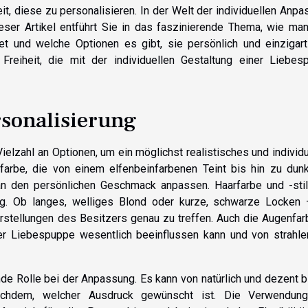
t, diese zu personalisieren. In der Welt der individuellen Anp
eser Artikel entführt Sie in das faszinierende Thema, wie ma
 und welche Optionen es gibt, sie persönlich und einzigart
Freiheit, die mit der individuellen Gestaltung einer Liebes
rsonalisierung
elzahl an Optionen, um ein möglichst realistisches und individ
farbe, die von einem elfenbeinfarbenen Teint bis hin zu dunk
an den persönlichen Geschmack anpassen. Haarfarbe und -stil
ng. Ob langes, welliges Blond oder kurze, schwarze Locken 
Vorstellungen des Besitzers genau zu treffen. Auch die Augenfar
er Liebespuppe wesentlich beeinflussen kann und von strahl
e Rolle bei der Anpassung. Es kann von natürlich und dezent b
 nachdem, welcher Ausdruck gewünscht ist. Die Verwendun