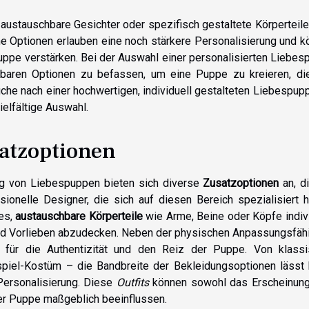
ustauschbare Gesichter oder spezifisch gestaltete Körperteile
he Optionen erlauben eine noch stärkere Personalisierung und 
ppe verstärken. Bei der Auswahl einer personalisierten Liebes
gbaren Optionen zu befassen, um eine Puppe zu kreieren, di
he nach einer hochwertigen, individuell gestalteten Liebespupp
ielfältige Auswahl.
atzoptionen
ng von Liebespuppen bieten sich diverse
Zusatzoptionen
an, d
sionelle Designer, die sich auf diesen Bereich spezialisiert 
es,
austauschbare Körperteile
wie Arme, Beine oder Köpfe indiv
und Vorlieben abzudecken. Neben der physischen Anpassungsfähi
e für die Authentizität und den Reiz der Puppe. Von klassi
piel-Kostüm – die Bandbreite der Bekleidungsoptionen lässt 
Personalisierung. Diese
Outfits
können sowohl das Erscheinung
der Puppe maßgeblich beeinflussen.