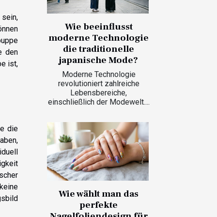
 sein,
Wie beeinflusst
können
moderne Technologie
puppe
die traditionelle
e den
japanische Mode?
e ist,
Moderne Technologie
revolutioniert zahlreiche
Lebensbereiche,
einschließlich der Modewelt....
ie die
haben,
iduell
gkeit
scher
keine
Wie wählt man das
sbild
perfekte
Nagelfoliendesign für