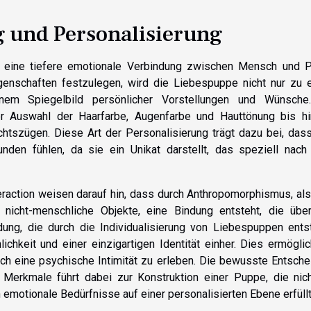
 und Personalisierung
n eine tiefere emotionale Verbindung zwischen Mensch und 
Eigenschaften festzulegen, wird die Liebespuppe nicht nur zu
nem Spiegelbild persönlicher Vorstellungen und Wünsche
 der Auswahl der Haarfarbe, Augenfarbe und Hauttönung bis hi
tszügen. Diese Art der Personalisierung trägt dazu bei, dass
nden fühlen, da sie ein Unikat darstellt, das speziell nach 
raction weisen darauf hin, dass durch Anthropomorphismus, als
 nicht-menschliche Objekte, eine Bindung entsteht, die übe
ung, die durch die Individualisierung von Liebespuppen ents
ichkeit und einer einzigartigen Identität einher. Dies ermögli
uch eine psychische Intimität zu erleben. Die bewusste Entsch
 Merkmale führt dabei zur Konstruktion einer Puppe, die nich
 emotionale Bedürfnisse auf einer personalisierten Ebene erfüllt