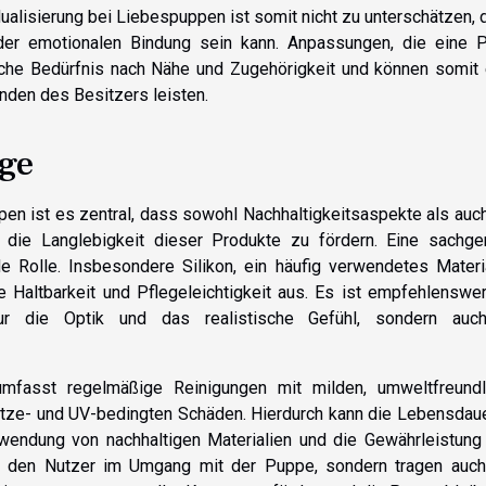
ualisierung bei Liebespuppen ist somit nicht zu unterschätzen, 
t der emotionalen Bindung sein kann. Anpassungen, die eine 
iche Bedürfnis nach Nähe und Zugehörigkeit und können somit 
nden des Besitzers leisten.
ege
pen ist es zentral, dass sowohl Nachhaltigkeitsaspekte als auc
m die Langlebigkeit dieser Produkte zu fördern. Eine sachg
e Rolle. Insbesondere Silikon, ein häufig verwendetes Materi
 Haltbarkeit und Pflegeleichtigkeit aus. Es ist empfehlenswer
nur die Optik und das realistische Gefühl, sondern auc
mfasst regelmäßige Reinigungen mit milden, umweltfreundl
itze- und UV-bedingten Schäden. Hierdurch kann die Lebensdaue
rwendung von nachhaltigen Materialien und die Gewährleistung 
nur den Nutzer im Umgang mit der Puppe, sondern tragen auc