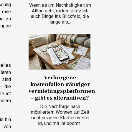
assung
Wenn es um Nachhaltigkeit im
Alltag geht, rücken plötzlich
n eine
auch Dinge ins Blickfeld, die
ig zu
lange als...
puppe
uelles
leren
Verborgene
 sind
kostenfallen gängiger
– die
vermietungsplattformen
be ist
– gibt es alternativen?
endem
Die Nachfrage nach
möbliertem Wohnen auf Zeit
zieht in vielen Städten weiter
is hin
an, und mit ihr boomt...
g von